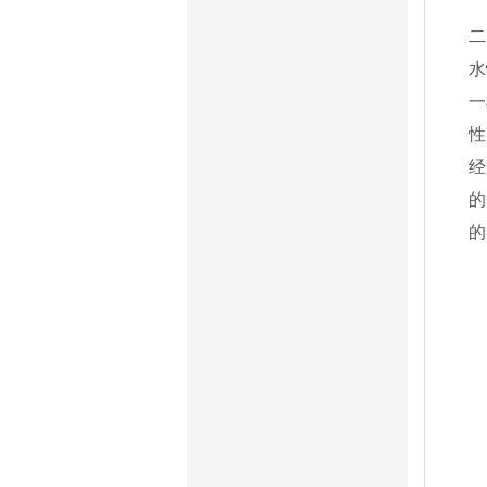
二
水
一
性
经
的
的