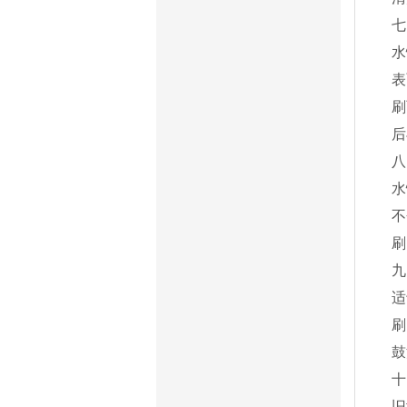
七
水
表
刷
后
八
水
不
刷
九
适
刷
鼓
十
旧