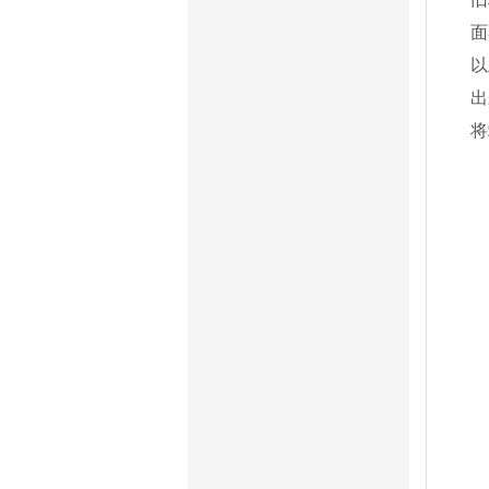
面
以
出
将