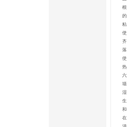
根
的
粘
使
齐
落
使
热
六
墙
湿
生
和
在
清