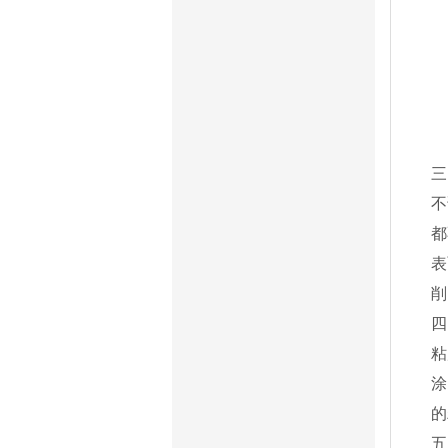
三
不
都
表
削
四
粘
涂
的
五