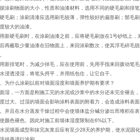
据涂刷物面的大小，性质和油漆材料，选用不同的硬毛刷和排笔
硬毛刷；涂刷清漆应选用刷毛较薄，弹性较好的扁形刷；鬃毛刷
度较大的油漆。
用新硬毛刷时，在涂刷油漆之前，应将硬毛刷放在1号砂纸上，
后再蘸取少量油漆在旧物面上，来回涂刷数次，使其浮毛碎毛脱
。
用新排笔时，为减少掉毛，应在使用前，先用手指来回拨动笔毛
水浸透浸湿，将笔头捋平，并用纸包住，让它自干。
、为什么涂刷以前对墙面湿度和墙面养护期有要求？
面湿，一方面是刚施工完的水泥或沙浆中的水分还未完全褪去，
度过大。过湿的墙面会影响涂料表面的附着力，会造成涂料表面
。并且在水分蒸发干燥过程中会使墙体盐分碱分渗出而堆积在表
使颜色褪色。因此对施工前墙体湿度限制在6%以下。
水泥墙面成型和抹完灰浆后应有至少28天的养护期，使水泥固
洗掉再进行涂刷。