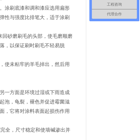
工程咨询
。涂刷底漆和调和漆应选用扁形
代理合作
弹性与强度比排笔大，适于涂刷
来回砂磨刷毛的头部，使毛磨顺磨
落，以保证刷时刷毛不轻易脱
，使未粘牢的羊毛掉出，然后用
另一方面是环境过湿或下雨造成
起泡，龟裂，褪色并促进霉菌滋
面，它将对涂料表面起损伤作用
化完全，尺寸稳定和使墙碱渗出并