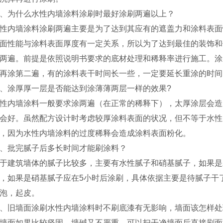
、为什么水性内墙涂料涂刷时最好涂刷两遍以上？
性内墙涂料涂刷两遍主要是为了达到其应有的遮盖力和涂料表面
面性能与涂料表面厚度有一定关系，所以为了达到最佳的装饰和
两遍。前提是依照说明书要求的底材处理和稀释率进行施工。涂
再涂第二遍，有的涂料表干时间长一些，一定要延长重涂的时间
、涂厚厚一层是否能达到涂薄薄两层一样的效果?
性内墙涂料一般要求涂两遍（在正常的稀释下），太厚涂层会造
会好。虽然配方设计时考虑较厚涂料表面的状况，但不等于水性
，因为水性内墙涂料的过度稀释会造成涂料表面粉化。
、批完腻子后多长时间才能刷涂料？
于建筑墙体的腻子比较多，主要有水性腻子和硝基腻子，如果是
，如果是硝基腻子应在5小时后涂刷，具体依据主要是待腻子干
泡，起皮。
、旧墙面涂刷水性内墙涂料时不刷底漆有无影响，墙面该怎样处
墙面如果比较坚固，墙碱又不严重，可以扫干净墙面后直接刷面